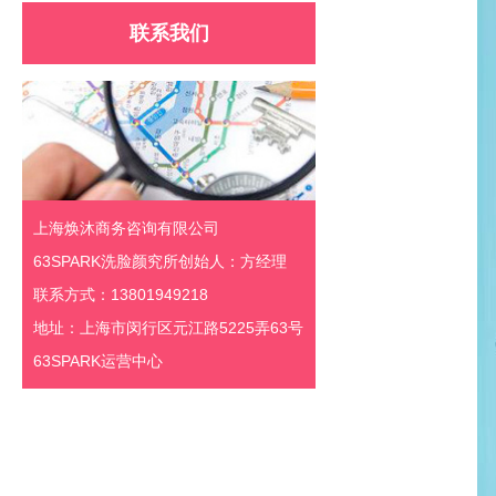
联系我们
上海焕沐商务咨询有限公司
63SPARK洗脸颜究所创始人：方经理
联系方式：13801949218
地址：上海市闵行区元江路5225弄63号
63SPARK运营中心