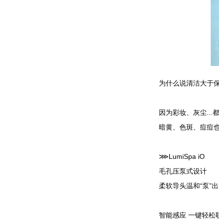
为什么说清洁大于
因为彩妆、灰尘...
暗黄、色斑、痘痘
⋙LumiSpa iO
毛孔压泵式设计
柔软导头温和“泵”
智能感应 一键轻松