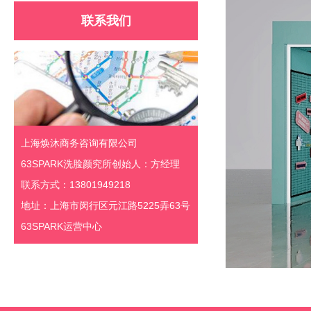
联系我们
上海焕沐商务咨询有限公司
63SPARK洗脸颜究所创始人：方经理
联系方式：13801949218
地址：上海市闵行区元江路5225弄63号
63SPARK运营中心