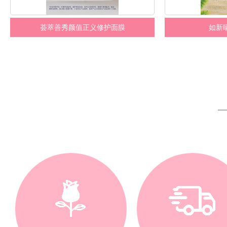
荟萃善秀颜值正义修护面膜
如新